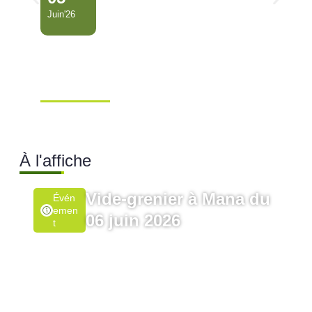
Juin'26
Conseil Municipal
Extraordinaire – Ville de
Mana …
Ville de Mana
À l'affiche
Vide-grenier à Mana du
Évén
Emen
06 juin 2026
T