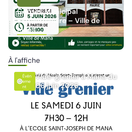
Panne des réseaux Orange
sur le territoire de Mana
Ville de Mana
À l'affiche
à Mana du
Rando’Nat Timou
Évén
Emen
10 juin 2026
T