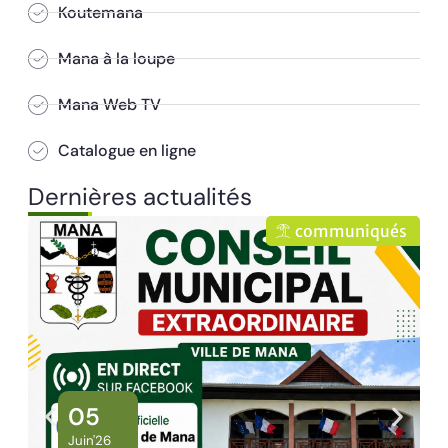
Koutemana
Mana à la loupe
Mana Web TV
Catalogue en ligne
Dernières actualités
ués
communiqués
02
Juin'26