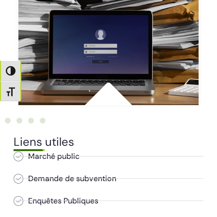
Passer en contraste élevé
Changer la taille de la police
Liens utiles
Marché public
Demande de subvention
Enquêtes Publiques