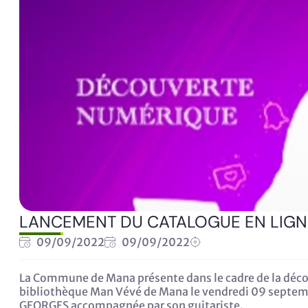
LANCEMENT DU CATALOGUE EN LIGNE
09/09/2022
09/09/2022
La Commune de Mana présente dans le cadre de la déco
bibliothèque Man Vévé de Mana le vendredi 09 septembr
GEORGES accompagnée par son guitariste.