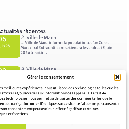
ctualités récentes
05
Ville de Mana
La Ville de Mana informe la population qu’un Conseil
uin'26
Municipal Extraordinaire se tiendra le vendredi 5 juin
2026 à partir...
02
Ville de Mana
COMMUNIQUÉ A LA POPULATION Panne des réseaux
Gérer le consentement
uin'26
Orange sur le territoire de Mana
...
les meilleures expériences, nous utilisons des technologies telles que les
 stocker et/ou accéder aux informations des appareils. Le fait de
 ces technologies nous permettra de traiter des données telles que le
t de navigation ou les ID uniques sur ce site. Le fait de ne pas consentir
er son consentement peut avoir un effet négatif sur certaines
ques et fonctions.