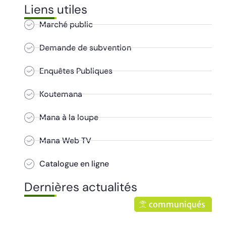
Liens utiles
Marché public
Demande de subvention
Enquêtes Publiques
Koutemana
Mana à la loupe
Mana Web TV
Catalogue en ligne
Dernières actualités
communiqués