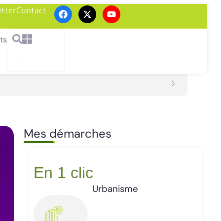
tter
Contact
ts
Panne des r
Mes démarches
En 1 clic
Urbanisme