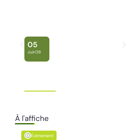
05
Juin'26
Conseil Municipal
Extraordinaire – Ville de
Mana …
Ville de Mana
À l'affiche
Événement