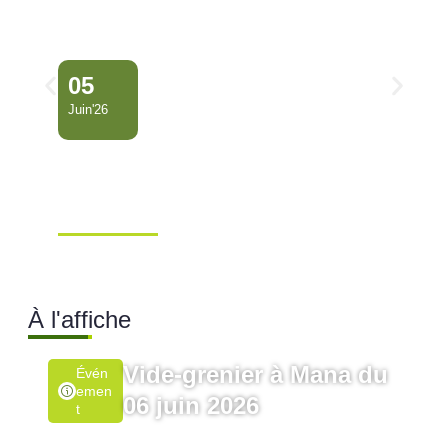
05
Juin'26
Conseil Municipal
Extraordinaire – Ville de
Mana …
Ville de Mana
À l'affiche
Vide-grenier à Mana du
Évén
Emen
06 juin 2026
T