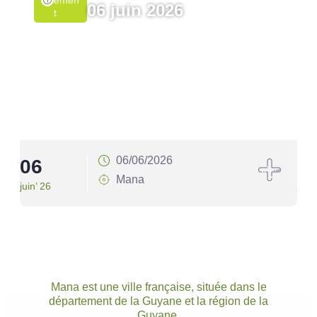
Emen
06 juin 2026
T
06/06/2026
06
1
Mana
juin’ 26
juin’
Mana est une ville française, située dans le
département de la Guyane et la région de la
Guyane.