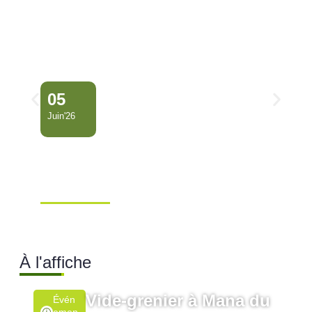
05
Juin'26
Conseil Municipal
Extraordinaire – Ville de
Mana …
Ville de Mana
À l'affiche
Vide-grenier à Mana du
Évén