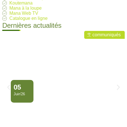
Koutemana
Mana à la loupe
Mana Web TV
Catalogue en ligne
Dernières actualités
communiqués
05
Juin'26
Conseil Municipal
Extraordinaire – Ville de Mana
…