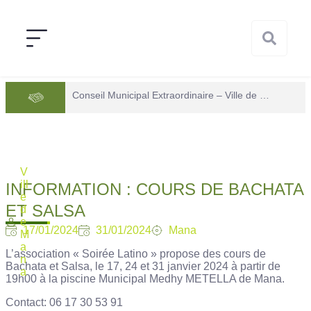
Conseil Municipal Extraordinaire – Ville de Mana du 05 juin 2026
V
ill
INFORMATION : COURS DE BACHATA
e
ET SALSA
d
e
17/01/2024
31/01/2024
Mana
M
a
L’association « Soirée Latino » propose des cours de
n
Bachata et Salsa, le 17, 24 et 31 janvier 2024 à partir de
a
19h00 à la piscine Municipal Medhy METELLA de Mana.
Contact: 06 17 30 53 91