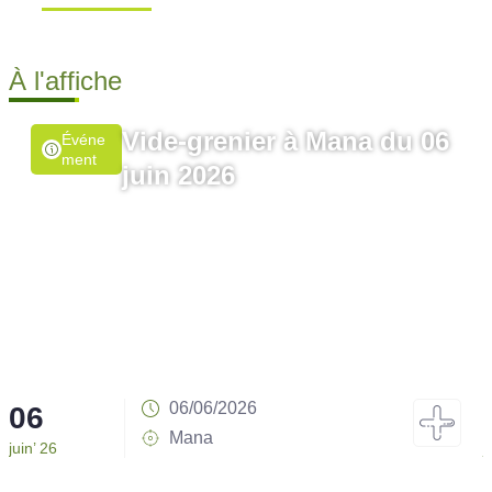
Ville de Mana
À l'affiche
Vide-grenier à Mana du 06
Événe
Ment
juin 2026
06/06/2026
06
Mana
juin’ 26
j