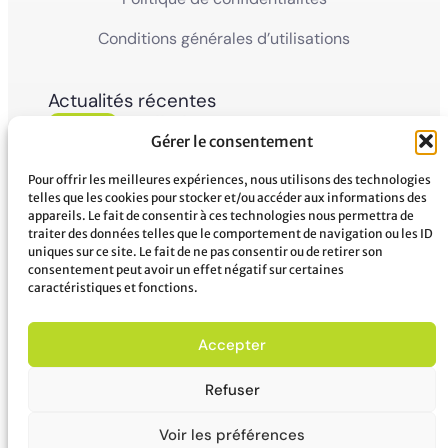
Conditions générales d’utilisations
Actualités récentes
05
Ville de Mana
Gérer le consentement
La Ville de Mana informe la population qu’un
Juin'26
Conseil Municipal Extraordinaire se tiendra le
vendredi 5 juin 2026 à partir...
Pour offrir les meilleures expériences, nous utilisons des technologies
telles que les cookies pour stocker et/ou accéder aux informations des
appareils. Le fait de consentir à ces technologies nous permettra de
02
Ville de Mana
traiter des données telles que le comportement de navigation ou les ID
COMMUNIQUÉ A LA POPULATION Panne des
uniques sur ce site. Le fait de ne pas consentir ou de retirer son
Juin'26
réseaux Orange sur le territoire de Mana
consentement peut avoir un effet négatif sur certaines
...
caractéristiques et fonctions.
Accepter
Refuser
Voir les préférences
© 2026 Mairie de Mana tous droits réservés – Crédit photo