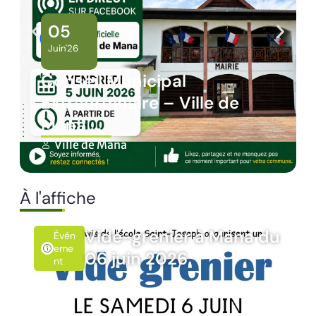
02
Juin'26
Panne des réseaux Orange
sur le territoire de Mana
Ville de Mana
À l'affiche
du
Rando’Nat Timoun du
Évén
Emen
10 juin 2026
T