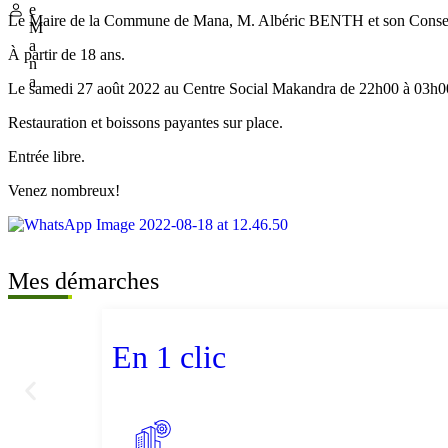
e
Le Maire de la Commune de Mana, M. Albéric BENTH et son Conseil M
M
a
À partir de 18 ans.
n
a
Le samedi 27 août 2022 au Centre Social Makandra de 22h00 à 03h0
Restauration et boissons payantes sur place.
Entrée libre.
Venez nombreux!
Mes démarches
En 1 clic