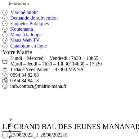
Événements
Marché public
Demande de subvention
Enquêtes Publiques
Koutemana
Mana à la loupe
Mana Web TV
Catalogue en ligne
Votre Mairie
Lundi – Mercredi – Vendredi : 7h30 – 13h55
Mardi – Jeudi – 7h30 – 13h30/ 14h30 – 17h30
1 Place Yves Patient – 97360 MANA
0594 34 82 68
0594 34 84 18
info.contact@mairie-mana.fr
V
LE GRAND BAL DES JEUNES MANANAI
ill
e
27/08/2022
28/08/2022
d