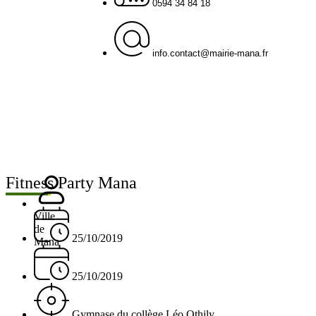
0594 34 84 18
info.contact@mairie-mana.fr
Fitness Party Mana
Ville
de
25/10/2019
Mana
25/10/2019
Gymnase du collège Léo Othily