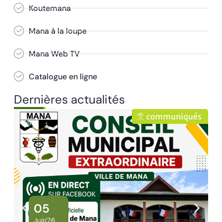
Koutemana
Mana à la loupe
Mana Web TV
Catalogue en ligne
Dernières actualités
communiqués
co
02
Juin'26