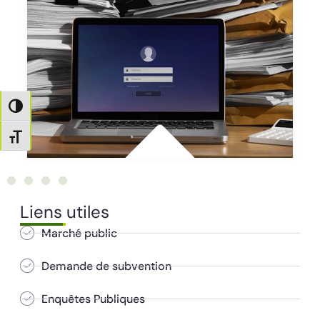
Passer en contraste élevé
Changer la taille de la police
Liens utiles
Marché public
Demande de subvention
Enquêtes Publiques