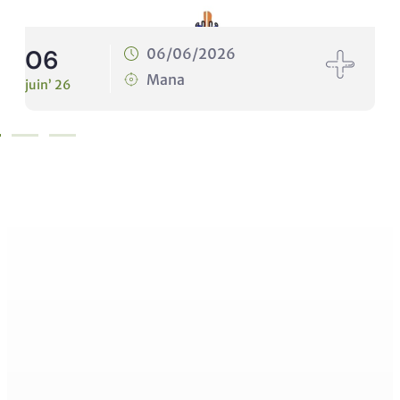
10
06/2026
10/06/20
na
Mana
juin’ 26