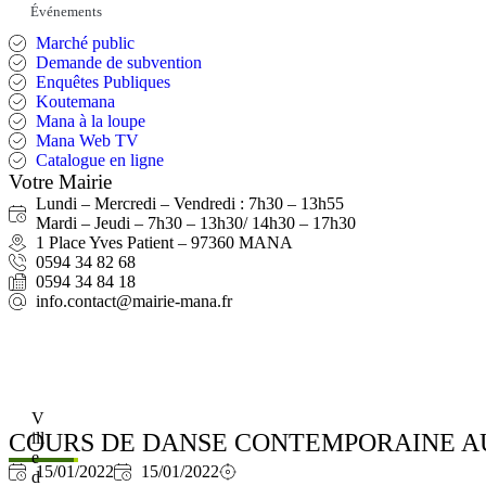
Événements
Marché public
Demande de subvention
Enquêtes Publiques
Koutemana
Mana à la loupe
Mana Web TV
Catalogue en ligne
Votre Mairie
Lundi – Mercredi – Vendredi : 7h30 – 13h55
Mardi – Jeudi – 7h30 – 13h30/ 14h30 – 17h30
1 Place Yves Patient – 97360 MANA
0594 34 82 68
0594 34 84 18
info.contact@mairie-mana.fr
V
COURS DE DANSE CONTEMPORAINE A
ill
e
15/01/2022
15/01/2022
d