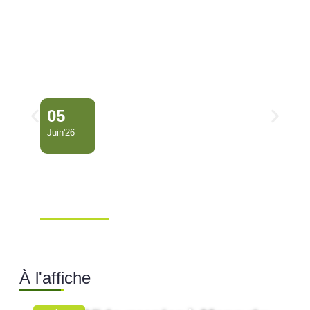
05
Juin'26
Conseil Municipal
Extraordinaire – Ville de
Mana …
Ville de Mana
À l'affiche