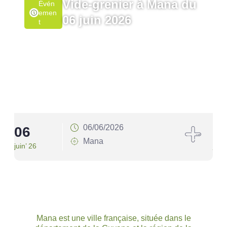
Vide-grenier à Mana du
Évén
Emen
06 juin 2026
T
06/06/2026
06
1
Mana
juin’ 26
juin’
Mana est une ville française, située dans le