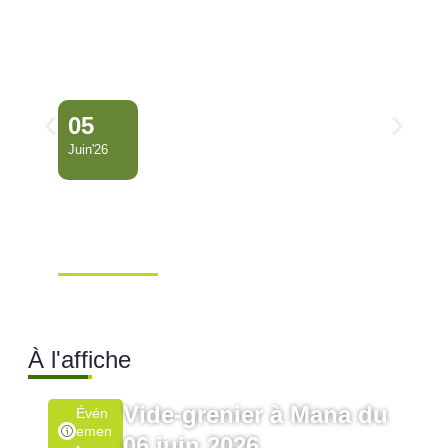
05
Juin'26
Conseil Municipal
Extraordinaire – Ville de
Mana …
Ville de Mana
À l'affiche
Vide-grenier à Mana du
Évén
Emen
06 juin 2026