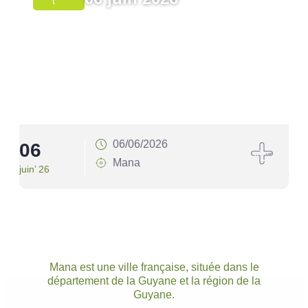
T
06/06/2026
06
1
Mana
juin’ 26
juin’
Mana est une ville française, située dans le
département de la Guyane et la région de la
Guyane.