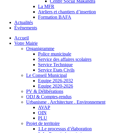
Centre Social Makandra
La MFR
Ateliers et chantiers d’insertion
Formation BAFA
Actualités
Événements
Accueil
Votre Mairie
Organigramme
Police municipale
Service des affaires scolaires
Service Technique
Service Etats Civils
Le Conseil Municipal
Equipe 2026-2032
Equipe 2020-2026
PV & Délibérations
ODJ & Comptes-rendus
Urbanisme . Architecture . Environnement
AVAP
OIN
PLU
Projet de territoire
1.Le processus d’élaboration