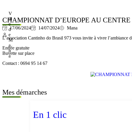
V
CHAMPIONNAT D’EUROPE AU CENTRE
ill
e
17/06/2024
14/07/2024
Mana
d
e
L’association Cantinho do Brasil 973 vous invite à vivre l’ambianc
M
a
Entrée gratuite
n
Buvette sur place
a
Contact : 0694 95 14 67
Mes démarches
En 1 clic