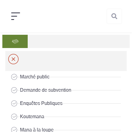
Marché public
Demande de subvention
Enquêtes Publiques
Koutemana
Mana à la loupe