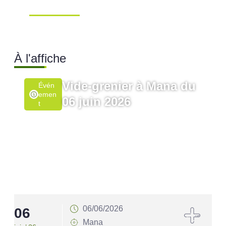
Mana …
Ville de Mana
À l'affiche
Vide-grenier à Mana du
Évén
Emen
06 juin 2026
T
06/06/2026
06
1
Mana