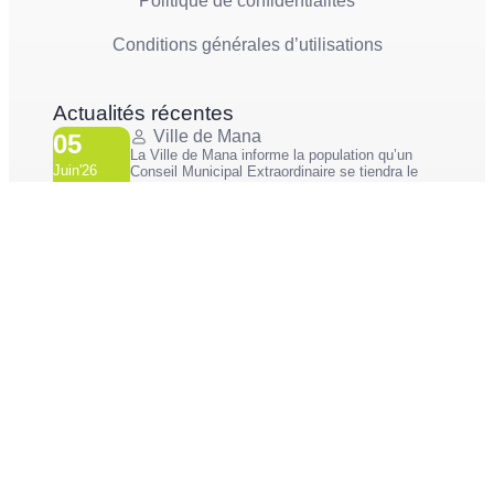
Politique de confidentialités
Conditions générales d’utilisations
Actualités récentes
Ville de Mana
05
La Ville de Mana informe la population qu’un
Juin'26
Conseil Municipal Extraordinaire se tiendra le
vendredi 5 juin 2026 à partir...
Ville de Mana
02
COMMUNIQUÉ A LA POPULATION Panne des
Juin'26
réseaux Orange sur le territoire de Mana
...
© 2026 Mairie de Mana tous droits réservés – Crédit photo
Commune de MANA – Site réalisé par
Netactions