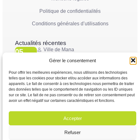
Politique de confidentialités
Conditions générales d’utilisations
Actualités récentes
Ville de Mana
05
La Ville de Mana informe la population qu’un
Juin'26
Conseil Municipal Extraordinaire se tiendra le
Gérer le consentement
vendredi 5 juin 2026 à partir...
Pour offrir les meilleures expériences, nous utilisons des technologies
telles que les cookies pour stocker et/ou accéder aux informations des
Ville de Mana
appareils. Le fait de consentir à ces technologies nous permettra de traiter
02
COMMUNIQUÉ A LA POPULATION Panne des
des données telles que le comportement de navigation ou les ID uniques
Juin'26
réseaux Orange sur le territoire de Mana
sur ce site. Le fait de ne pas consentir ou de retirer son consentement peut
...
avoir un effet négatif sur certaines caractéristiques et fonctions.
Accepter
Refuser