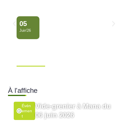
05
Juin'26
Conseil Municipal
Extraordinaire – Ville de
Mana …
Ville de Mana
À l'affiche
Vide-grenier à Mana du
Évén
Emen
06 juin 2026
T