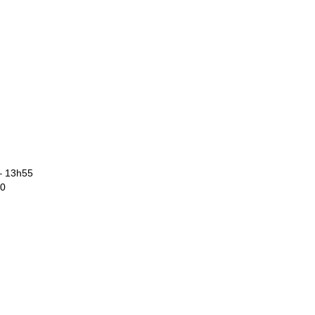
 – 13h55
30