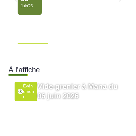
Juin'26
Conseil Municipal
Extraordinaire – Ville de
Mana …
Ville de Mana
À l'affiche
Vide-grenier à Mana du
Évén
Emen
06 juin 2026
T