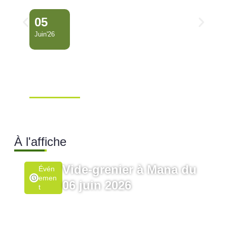
05
Juin'26
Conseil Municipal
Extraordinaire – Ville de
Mana …
Ville de Mana
À l'affiche
Vide-grenier à Mana du
Évén
Emen
06 juin 2026
T