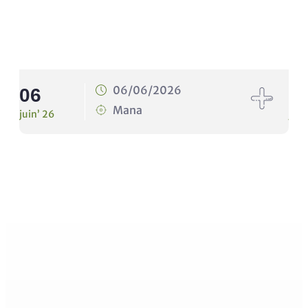
06/06/2026
06
1
Mana
juin’ 26
juin