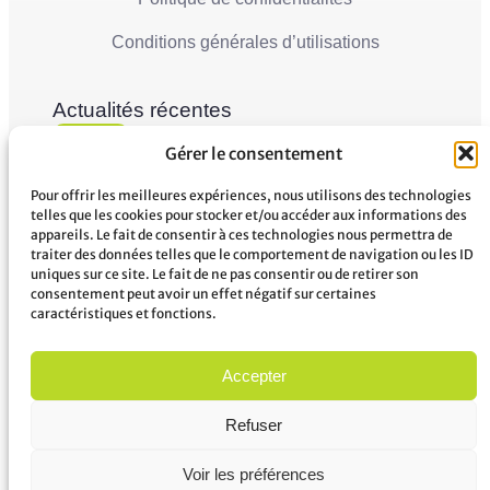
Conditions générales d’utilisations
Actualités récentes
Ville de Mana
05
Gérer le consentement
La Ville de Mana informe la population qu’un
Juin'26
Conseil Municipal Extraordinaire se tiendra le
vendredi 5 juin 2026 à partir...
Pour offrir les meilleures expériences, nous utilisons des technologies
telles que les cookies pour stocker et/ou accéder aux informations des
appareils. Le fait de consentir à ces technologies nous permettra de
Ville de Mana
02
traiter des données telles que le comportement de navigation ou les ID
COMMUNIQUÉ A LA POPULATION Panne des
uniques sur ce site. Le fait de ne pas consentir ou de retirer son
Juin'26
réseaux Orange sur le territoire de Mana
consentement peut avoir un effet négatif sur certaines
...
caractéristiques et fonctions.
Accepter
Refuser
Voir les préférences
© 2026 Mairie de Mana tous droits réservés – Crédit photo