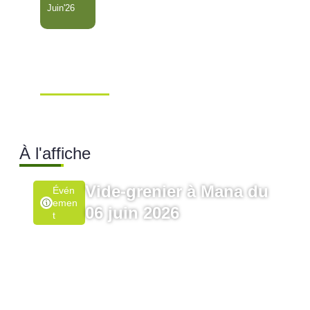
Juin'26
Conseil Municipal
Extraordinaire – Ville de
Mana …
Ville de Mana
À l'affiche
Vide-grenier à Mana du
Évén
Emen
06 juin 2026
T