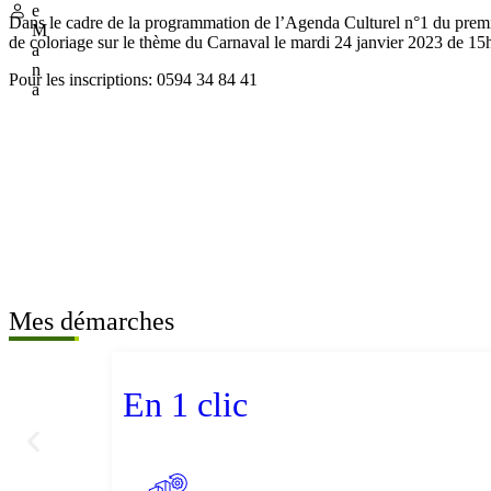
e
Dans le cadre de la programmation de l’Agenda Culturel n°1 du premie
M
de coloriage sur le thème du Carnaval le mardi 24 janvier 2023 de 1
a
n
Pour les inscriptions: 0594 34 84 41
a
Mes démarches
En 1 clic