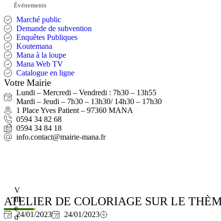
Événements
Marché public
Demande de subvention
Enquêtes Publiques
Koutemana
Mana à la loupe
Mana Web TV
Catalogue en ligne
Votre Mairie
Lundi – Mercredi – Vendredi : 7h30 – 13h55
Mardi – Jeudi – 7h30 – 13h30/ 14h30 – 17h30
1 Place Yves Patient – 97360 MANA
0594 34 82 68
0594 34 84 18
info.contact@mairie-mana.fr
V
ATELIER DE COLORIAGE SUR LE THÈ
ill
e
24/01/2023
24/01/2023
d