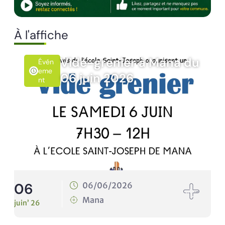
À l'affiche
r à Mana du
Rando’Nat Tim
Évén
Emen
6
10 juin 2026
T
10
6
10/06/2026
Mana
juin’ 26