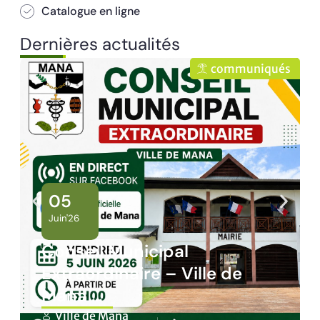
Catalogue en ligne
Dernières actualités
muniqués
communiq
02
Juin'26
Panne des réseaux Orange
e
sur le territoire de Mana
Ville de Mana