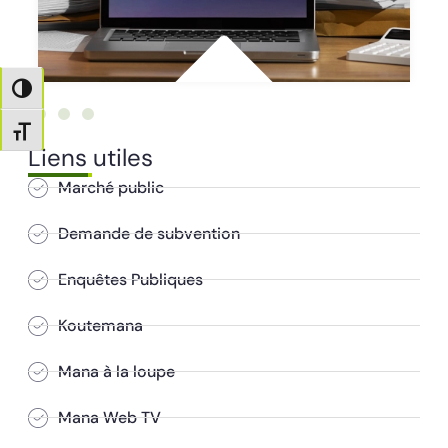
Passer en contraste élevé
Changer la taille de la police
Liens utiles
Marché public
Demande de subvention
Enquêtes Publiques
Koutemana
Mana à la loupe
Mana Web TV