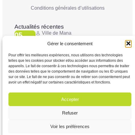
Conditions générales d’utilisations
Actualités récentes
Ville de Mana
05
La Ville de Mana informe la population qu’un
Juin'26
Conseil Municipal Extraordinaire se tiendra le
Gérer le consentement
vendredi 5 juin 2026 à partir...
Pour offrir les meilleures expériences, nous utilisons des technologies
telles que les cookies pour stocker et/ou accéder aux informations des
Ville de Mana
appareils. Le fait de consentir à ces technologies nous permettra de traiter
02
COMMUNIQUÉ A LA POPULATION Panne des
des données telles que le comportement de navigation ou les ID uniques
Juin'26
réseaux Orange sur le territoire de Mana
sur ce site. Le fait de ne pas consentir ou de retirer son consentement peut
...
avoir un effet négatif sur certaines caractéristiques et fonctions.
Accepter
Refuser
Voir les préférences
© 2026 Mairie de Mana tous droits réservés – Crédit photo
Commune de MANA – Site réalisé par
Netactions