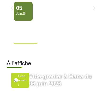
05
Juin'26
Conseil Municipal
Extraordinaire – Ville de
Mana …
Ville de Mana
À l'affiche
Vide-grenier à Mana du
Évén
Emen
06 juin 2026
T