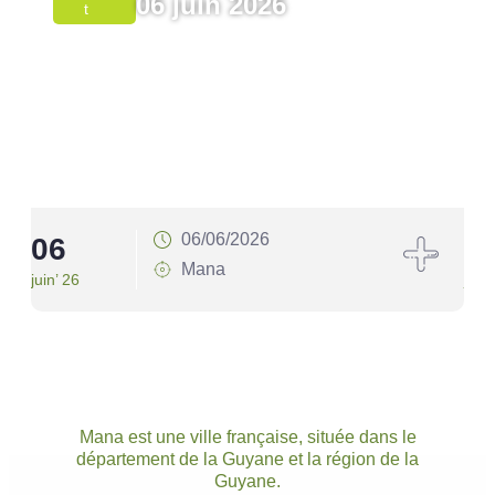
06 juin 2026
T
06/06/2026
06
1
Mana
juin’ 26
juin’
Mana est une ville française, située dans le
département de la Guyane et la région de la
Guyane.