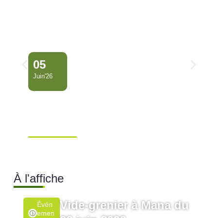
05
Juin'26
Conseil Municipal
Extraordinaire – Ville de
Mana …
Ville de Mana
À l'affiche
Vide-grenier à Mana du
Évén
Emen