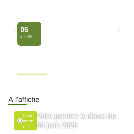
05
Juin'26
Conseil Municipal
Extraordinaire – Ville de
Mana …
Ville de Mana
À l'affiche
Vide-grenier à Mana du
Évén
Emen
06 juin 2026
T