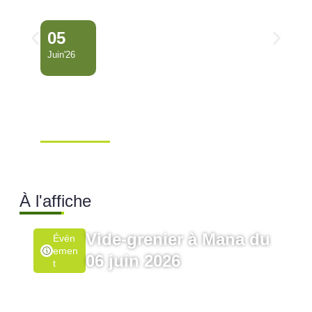
05
Juin'26
Conseil Municipal
Extraordinaire – Ville de
Mana …
Ville de Mana
À l'affiche
Vide-grenier à Mana du
Évén
Emen
06 juin 2026
T