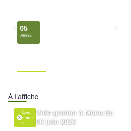
05
Juin'26
Conseil Municipal
Extraordinaire – Ville de
Mana …
Ville de Mana
À l'affiche
Vide-grenier à Mana du
Évén
Emen
06 juin 2026
T