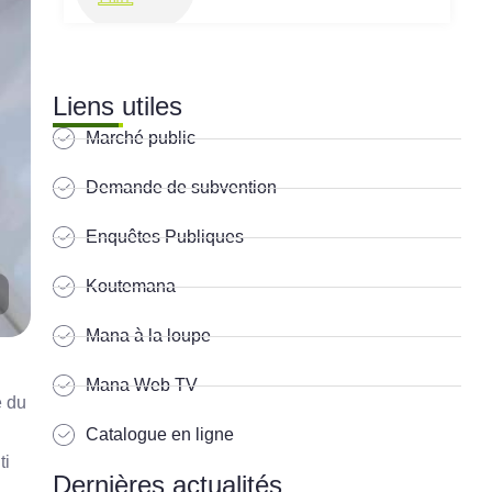
Liens utiles
Marché public
Demande de subvention
Enquêtes Publiques
Koutemana
Mana à la loupe
Mana Web TV
e du
Catalogue en ligne
ti
Dernières actualités