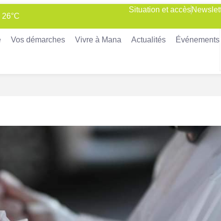
Situation et accès
Newslet
: 26°C
e
Vos démarches
Vivre à Mana
Actualités
Événements