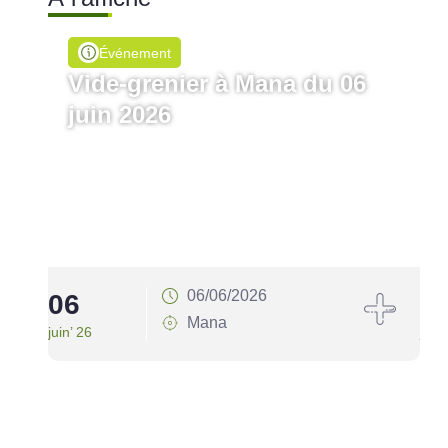
Événement
Vide-grenier à Mana du 06
juin 2026
06/06/2026
06
1
Mana
juin’ 26
juin’