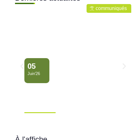
communiqués
05
Juin'26
Conseil Municipal
Extraordinaire – Ville de
Mana …
Ville de Mana
À l'affiche