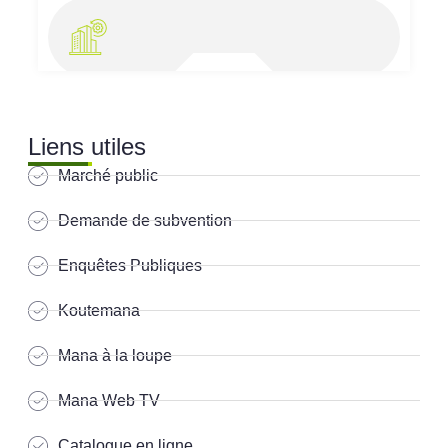
Liens utiles
Marché public
Demande de subvention
Enquêtes Publiques
Koutemana
Mana à la loupe
Mana Web TV
Catalogue en ligne