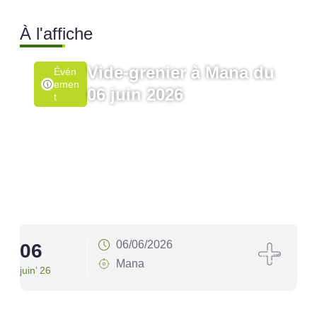
À l'affiche
Vide-grenier à Mana du
Évén
Emen
06 juin 2026
T
06/06/2026
06
1
Mana
juin’ 26
juin’