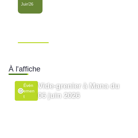
Juin'26
Conseil Municipal
Extraordinaire – Ville de
Mana …
Ville de Mana
À l'affiche
Vide-grenier à Mana du
Évén
Emen
06 juin 2026
T