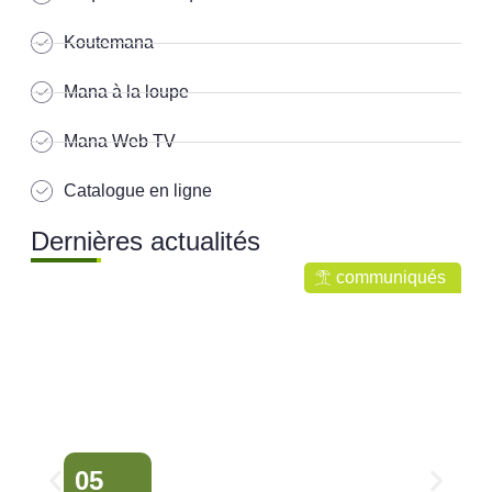
Koutemana
Mana à la loupe
Mana Web TV
Catalogue en ligne
Dernières actualités
communiqués
05