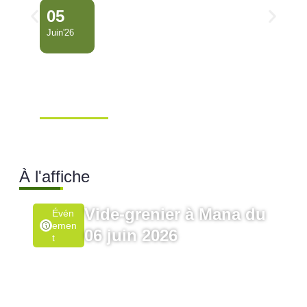
05
Juin'26
Conseil Municipal
Extraordinaire – Ville de
Mana …
Ville de Mana
À l'affiche
Vide-grenier à Mana du
Évén
Emen
06 juin 2026
T