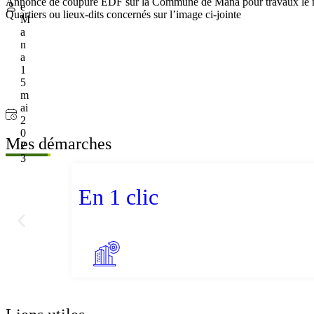
Annonce de coupure EDF sur la Commune de Mana pour travaux le m
e
Quartiers ou lieux-dits concernés sur l’image ci-jointe
M
a
n
a
1
5
m
ai
2
0
Mes démarches
2
3
En 1 clic