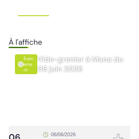
Extraordinaire – Ville de
Mana …
Ville de Mana
À l'affiche
Vide-grenier à Mana du
Évén
Eme
06 juin 2026
Nt
06
1
06/06/2026