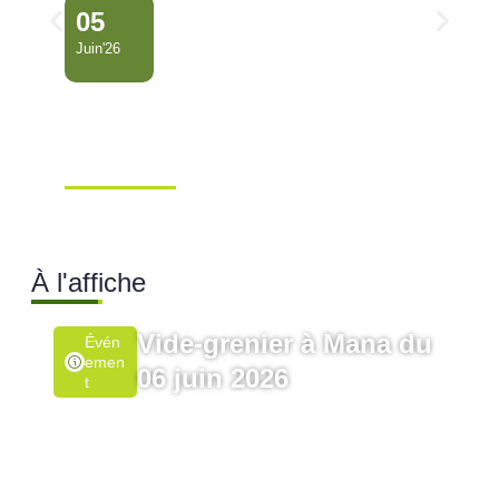
05
Juin'26
Conseil Municipal
Extraordinaire – Ville de
Mana …
Ville de Mana
À l'affiche
Vide-grenier à Mana du
Évén
Emen
06 juin 2026
T