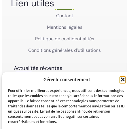
Lien utiles
Contact
Mentions légales
Politique de confidentialités
Conditions générales d’utilisations
Actualités récentes
05
Ville de Mana
Gérer le consentement
La Ville de Mana informe la population qu’un
Juin'26
Conseil Municipal Extraordinaire se tiendra le
vendredi 5 juin 2026 à partir...
Pour offrir les meilleures expériences, nous utilisons des technologies
telles que les cookies pour stocker et/ou accéder aux informations des
appareils. Le fait de consentir à ces technologies nous permettra de
02
Ville de Mana
traiter des données telles que le comportement de navigation ou les ID
COMMUNIQUÉ A LA POPULATION Panne des
uniques sur ce site. Le fait de ne pas consentir ou de retirer son
Juin'26
réseaux Orange sur le territoire de Mana
consentement peut avoir un effet négatif sur certaines
...
caractéristiques et fonctions.