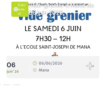
 du
Rando’Nat Timoun du
Évén
Emen
10 juin 2026
T
10
10/06/2026
Mana
juin’ 26