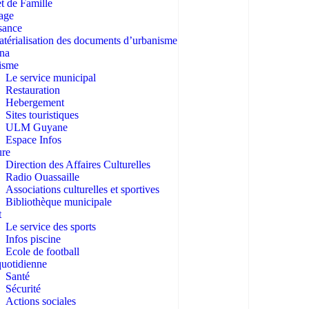
et de Famille
age
sance
térialisation des documents d’urbanisme
ana
isme
Le service municipal
Restauration
Hebergement
Sites touristiques
ULM Guyane
Espace Infos
ure
Direction des Affaires Culturelles
Radio Ouassaille
Associations culturelles et sportives
Bibliothèque municipale
t
Le service des sports
Infos piscine
Ecole de football
quotidienne
Santé
Sécurité
Actions sociales