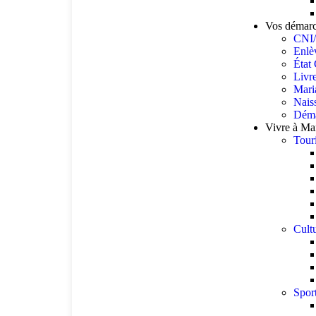
Vos démar
CNI/
Enlè
État 
Livr
Mari
Nais
Déma
Vivre à M
Tour
Cult
Spor