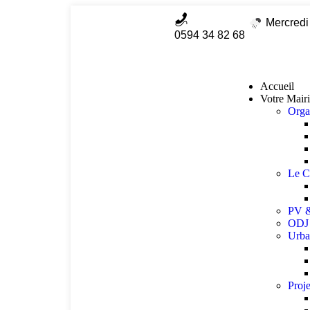
Mercredi
0594 34 82 68
Accueil
Votre Mair
Org
Le C
PV &
ODJ 
Urba
Proje