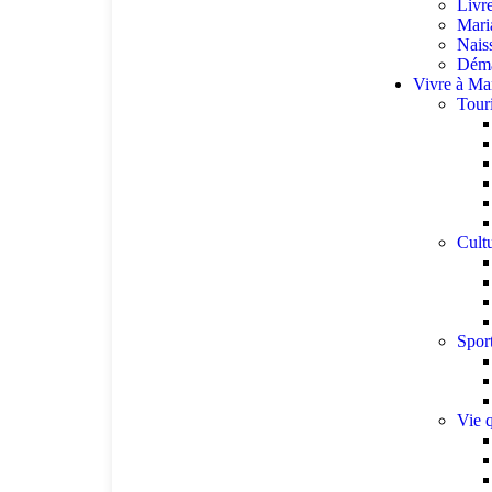
Livr
Mari
Nais
Déma
Vivre à M
Tour
Cult
Spor
Vie 