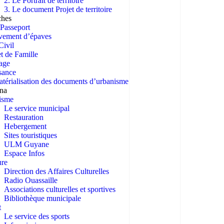
2. Le Portrait de territoire
3. Le document Projet de territoire
ches
Passeport
vement d’épaves
Civil
et de Famille
age
sance
térialisation des documents d’urbanisme
ana
isme
Le service municipal
Restauration
Hebergement
Sites touristiques
ULM Guyane
Espace Infos
ure
Direction des Affaires Culturelles
Radio Ouassaille
Associations culturelles et sportives
Bibliothèque municipale
t
Le service des sports