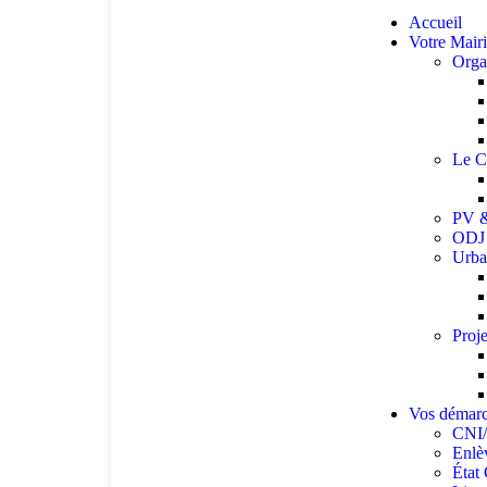
Accueil
Votre Mair
Org
Le C
PV &
ODJ 
Urba
Proje
Vos démar
CNI/
Enlè
État 