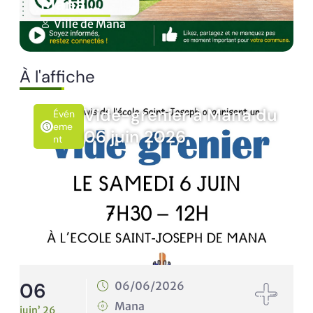
Ville de Mana
À l'affiche
Vide-grenier à Mana du
vén
Évén
me
Emen
06 juin 2026
t
T
10
06/06/2026
Mana
juin’ 26