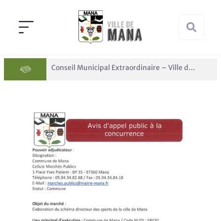
Conseil Municipal Extraordinaire – Ville de Mana du 05 juin 2026
Panne des réseaux Orange sur le territoire de Mana