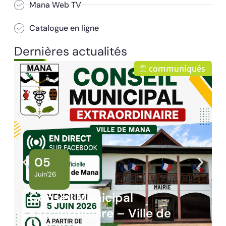
Mana Web TV
Catalogue en ligne
Dernières actualités
communiqués
co
02
Juin'26
Panne des réseaux Or
lle de
sur le territoire de Ma