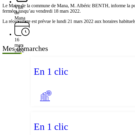
Le Maire de la commune de Mana, M. Albéric BENTH, informe la popula
Ville
fermées jusqu’au vendredi 18 mars 2022.
de
Mana
La réouverture est prévue le lundi 21 mars 2022 aux horaires habituel
16
mars
Mes démarches
2022
En 1 clic
En 1 clic