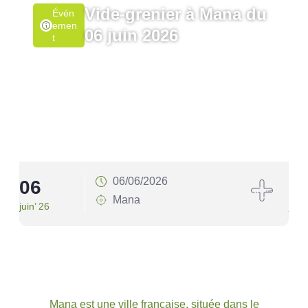
Vide-grenier à Mana du
Évén
Emen
06 juin 2026
T
06/06/2026
06
1
Mana
juin’ 26
juin’
Mana est une ville française, située dans le