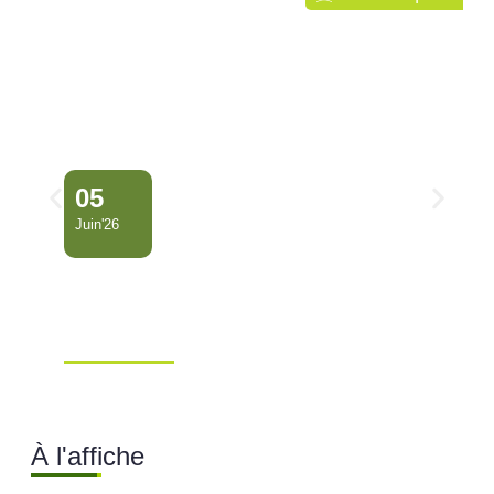
05
Juin'26
Conseil Municipal
Extraordinaire – Ville de
Mana …
Ville de Mana
À l'affiche