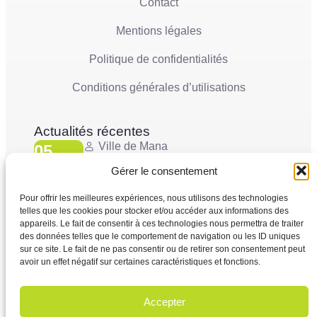
Contact
Mentions légales
Politique de confidentialités
Conditions générales d’utilisations
Actualités récentes
Ville de Mana
05
La Ville de Mana informe la population qu’un
Juin'26
Conseil Municipal Extraordinaire se tiendra le
Gérer le consentement
vendredi 5 juin 2026 à partir...
Pour offrir les meilleures expériences, nous utilisons des technologies
telles que les cookies pour stocker et/ou accéder aux informations des
Ville de Mana
appareils. Le fait de consentir à ces technologies nous permettra de traiter
02
COMMUNIQUÉ A LA POPULATION Panne des
des données telles que le comportement de navigation ou les ID uniques
Juin'26
réseaux Orange sur le territoire de Mana
sur ce site. Le fait de ne pas consentir ou de retirer son consentement peut
...
avoir un effet négatif sur certaines caractéristiques et fonctions.
Accepter