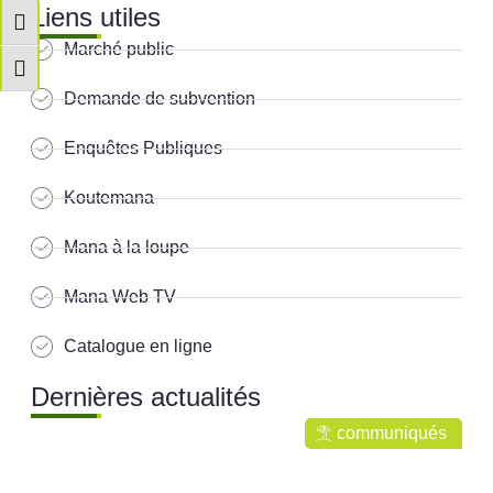
Liens utiles
Passer en contraste élevé
Marché public
Changer la taille de la police
Demande de subvention
Enquêtes Publiques
Koutemana
Mana à la loupe
Mana Web TV
Catalogue en ligne
Dernières actualités
communiqués