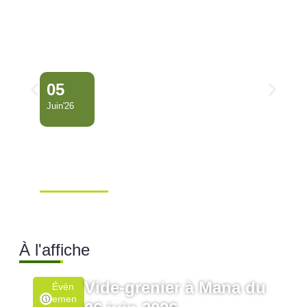
05
Juin'26
Conseil Municipal
Extraordinaire – Ville de
Mana …
Ville de Mana
À l'affiche
Vide-grenier à Mana du
Évén
Emen