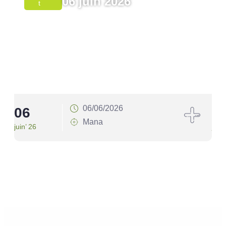
06 juin 2026
T
06/06/2026
06
1
Mana
juin’ 26
juin’