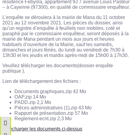
résidence Febyola, appartement 9J 7 avenue Louis Pasteur
– à Cayenne (97300), en qualité de commissaire enquêteur.
L’enquête se déroulera à la mairie de Mana du 11 octobre
2021 au 12 novembre 2021. Les pièces du dossier, ainsi
qu’un registre d’enquête à feuillets non mobiles, coté et
paraphé par le commissaire enquêteur, seront déposés à la
mairie de Mana pendant un mois aux jours et heures
habituels d’ouverture de la Mairie, sauf les samedis,
dimanches et jours fériés, du lundi au vendredi de 7h30 à
13h30 et les jeudis et mardis après-midi de 15h00 à 17h30.
Veuillez télécharger les documents(dossier enquête
publique ).
Lien de téléchargement des fichiers :
Documents graphiques.zip 42 Mo
OAP.zip 14 Mo
PADD.zip 2,1 Mo
Pièces administratives (1).zip 43 Mo
Rapport de présentation.zip 57 Mo
Reglement-ecrit.zip 2,3 Mo
Passer en contraste élevé
Télécharger les documents ci-dessus