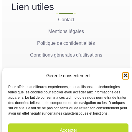
Lien utiles
Contact
Mentions légales
Politique de confidentialités
Conditions générales d’utilisations
Actualités récentes
Gérer le consentement
Ville de Mana
05
La Ville de Mana informe la population qu’un
Pour offrir les meilleures expériences, nous utilisons des technologies
Juin'26
Conseil Municipal Extraordinaire se tiendra le
telles que les cookies pour stocker et/ou accéder aux informations des
vendredi 5 juin 2026 à partir...
appareils. Le fait de consentir à ces technologies nous permettra de traiter
des données telles que le comportement de navigation ou les ID uniques
sur ce site. Le fait de ne pas consentir ou de retirer son consentement peut
Ville de Mana
02
avoir un effet négatif sur certaines caractéristiques et fonctions.
COMMUNIQUÉ A LA POPULATION Panne des
Juin'26
réseaux Orange sur le territoire de Mana
...
Accepter