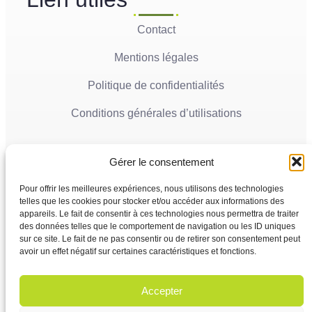
Contact
Mentions légales
Politique de confidentialités
Conditions générales d’utilisations
Actualités récentes
Gérer le consentement
Ville de Mana
05
La Ville de Mana informe la population qu’un
Pour offrir les meilleures expériences, nous utilisons des technologies
Juin'26
Conseil Municipal Extraordinaire se tiendra le
telles que les cookies pour stocker et/ou accéder aux informations des
vendredi 5 juin 2026 à partir...
appareils. Le fait de consentir à ces technologies nous permettra de traiter
des données telles que le comportement de navigation ou les ID uniques
sur ce site. Le fait de ne pas consentir ou de retirer son consentement peut
Ville de Mana
02
avoir un effet négatif sur certaines caractéristiques et fonctions.
COMMUNIQUÉ A LA POPULATION Panne des
Juin'26
réseaux Orange sur le territoire de Mana
...
Accepter