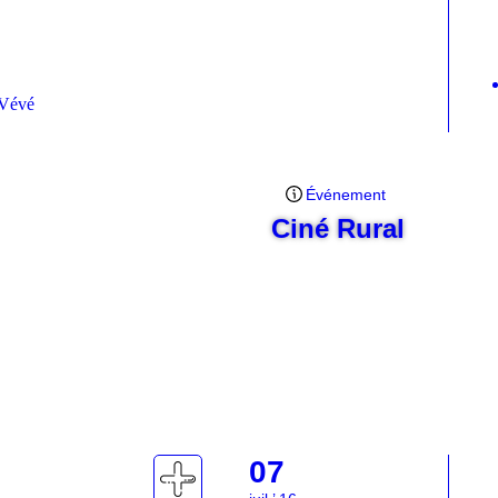
 Vévé
Événement
Ciné Rural
07