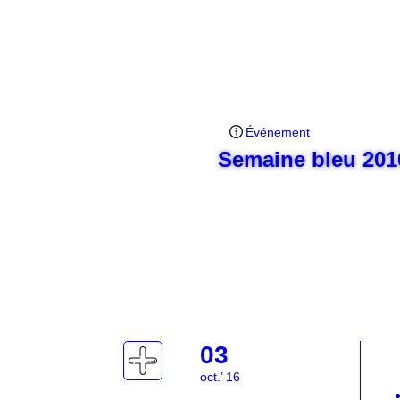
Événement
Semaine bleu 201
03
oct.’ 16