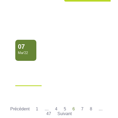
07
Mar'22
LE MAIRE DE MANA A
PARTICIPÉ À UNE RÉUNION
DE TRA…
Ville de Mana
Précédent
1
…
4
5
6
7
8
…
47
Suivant