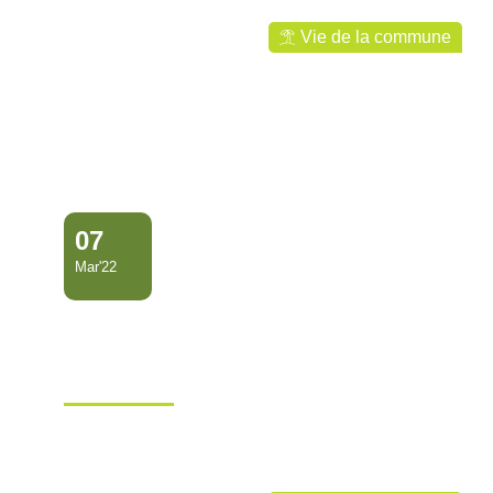
Vie de la commune
07
Mar'22
RÉUNION DE TRAVAIL DU
5ÈME COMITÉ DE
PILOTAGE POU…
Ville de Mana