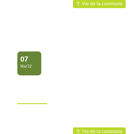
Vie de la commune
07
Mar'22
VISITE DU COMITÉ DE
PILOTAGE DE
L’ACAROUANY…
Ville de Mana
Vie de la commune