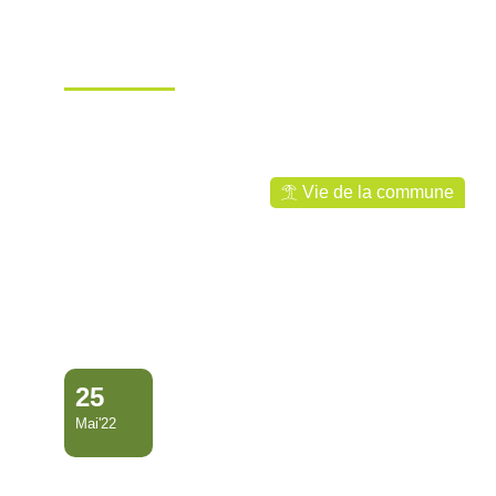
VISITE DE LA SOEUR
SUPÉRIEURE GÉNÉRALE
DE SAINT-J…
Ville de Mana
Vie de la commune
25
Mai'22
CÉRÉMONIE DE DÉPÔT DE