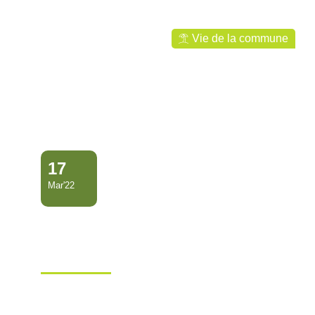
Vie de la commune
17
Mar'22
LA VILLE DE MANA EST
LAURÉATE DU LOTO DU
PATRIMOI…
Ville de Mana