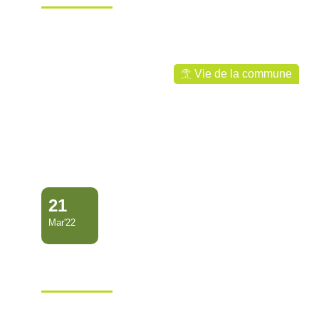
Ville de Mana
Vie de la commune
21
Mar'22
CAMPAGNE D’INSCRIPTION
SCOLAIRE 2022-2023
Ville de Mana