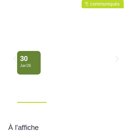
communiqués
30
Jan'26
COUPURES DE COURANT
POUR TRAVAUX 5 février
2026 M…
Ville de Mana
À l'affiche