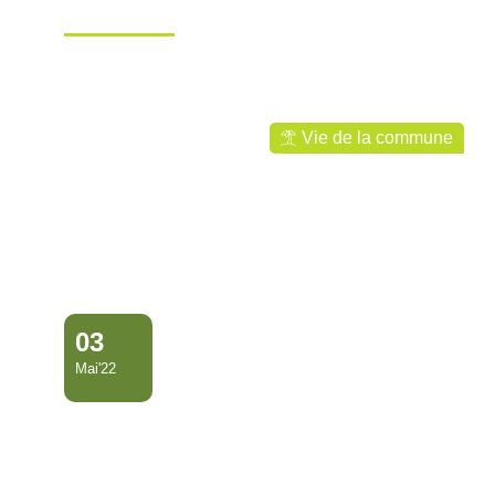
GERBES À L’OCCASION D…
Ville de Mana
Vie de la commune
03
Mai'22
SIGNATURE D’UNE
CONVENTION DE
JUMELAGE AVEC LE RS…