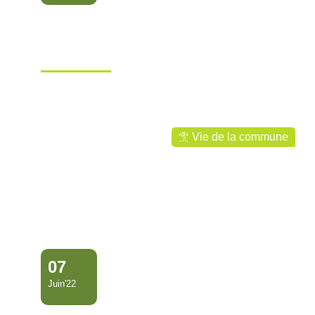
CONFÉRENCE DÉBAT ET
EXPOSITION SUR LE
PATRIMOINE …
Ville de Mana
Vie de la commune
07
Juin'22