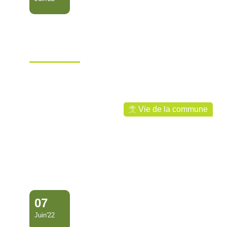
RETOUR EN IMAGES SUR
LE CONCERT DE
L’ENSEMB…
Ville de Mana
Vie de la commune
07
Juin'22