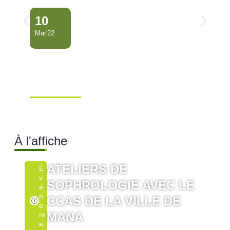
10
Mar'22
FERMETURE
ADMINISTRATIVE DU
COLLÈGE LÉO OTHILY DE…
Ville de Mana
À l'affiche
ATELIERS DE
É
V
SOPHROLOGIE AVEC LE
É
N
CCAS DE LA VILLE DE
E
MANA
M
E