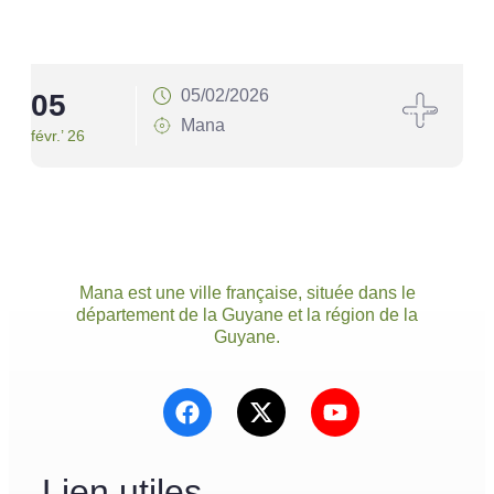
05/02/2026
05
0
Mana
févr.’ 26
févr.
Mana est une ville française, située dans le
département de la Guyane et la région de la
Guyane.
Lien utiles