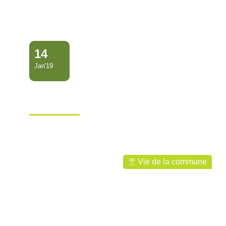
14
Jan'19
Discussion et atelier autour
de la galette
Ville de Mana
Vie de la commune