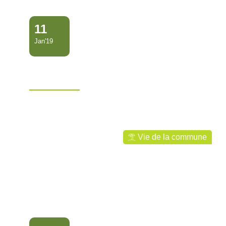
11
Jan'19
Réunion + séminaire janvier
Ville de Mana
Vie de la commune