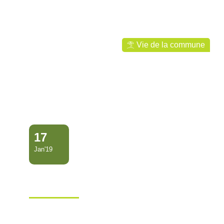
Ville de Mana
Vie de la commune
17
Jan'19
Avis de coupure d’électricité
pour travaux
Ville de Mana