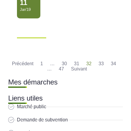
11
Jan'19
Mr Yusuf HASEEB est le
nouveau chef de la police …
Ville de Mana
Précédent
1
…
30
31
32
33
34
…
47
Suivant
Mes démarches
Liens utiles
Marché public
Demande de subvention