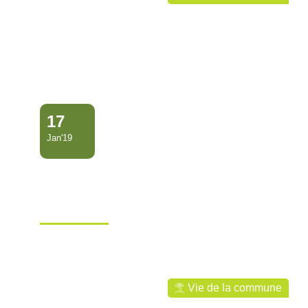
17
Jan'19
Vaccination mobile
disponible le lundi 28
janvier…
Ville de Mana
Vie de la commune