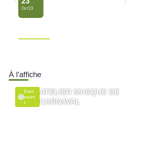
23
Oct'23
COMMUNIQUÉ URGENT
URGENT
Ville de Mana
À l'affiche
ATELIER MASQUE DE
Évén
Emen
CARNAVAL
T