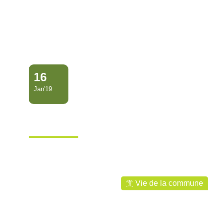
16
Jan'19
Réunion avec le CED
Guyane « bureau d’étude…
Ville de Mana
Vie de la commune