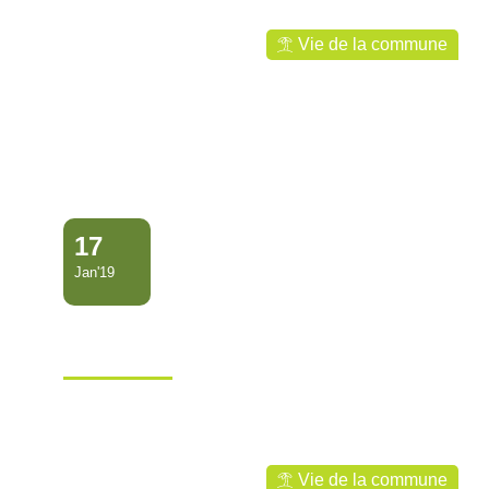
Vie de la commune
17
Jan'19
Planning de collecte des
encombrants et des déche…
Ville de Mana
Vie de la commune