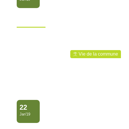
Festivités du nouvel an
Hmong
Ville de Mana
Vie de la commune
22
Jan'19
Bureau d’études