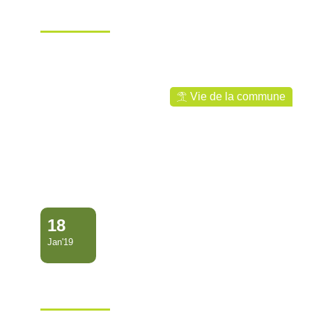
Ville de Mana
Vie de la commune
18
Jan'19
Séminaire des élus